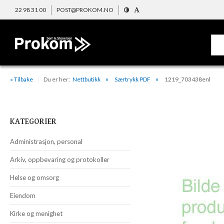
22 98 31 00
POST@PROKOM.NO
« Tilbake
Du er her:
Nettbutikk
Særtrykk PDF
1219_703438enl
KATEGORIER
Administrasjon, personal
Arkiv, oppbevaring og protokoller
Helse og omsorg
Eiendom
Kirke og menighet