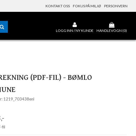
KONTAKT OSS
FOKUS PÅ MILJØ
PERSONVERN
LOGG INN / NY KUNDE
HANDLEVOGN (
0
)
REKNING (PDF-FIL) - BØMLO
UNE
r: 1219_703438enl
,-
fil