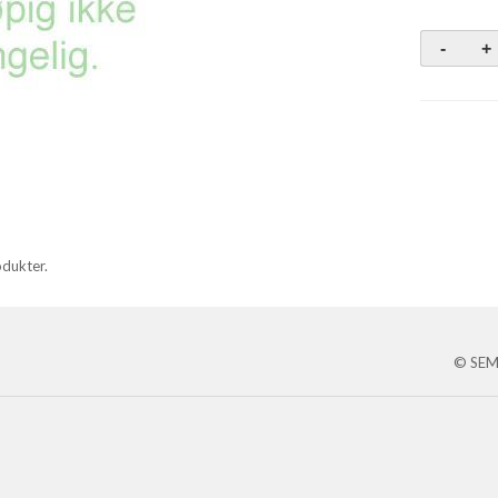
odukter.
© SEM