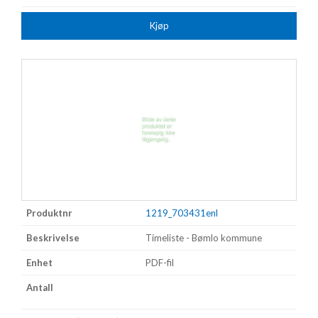
Kjøp
1219_703431enl
Timeliste - Bømlo kommune
PDF-fil