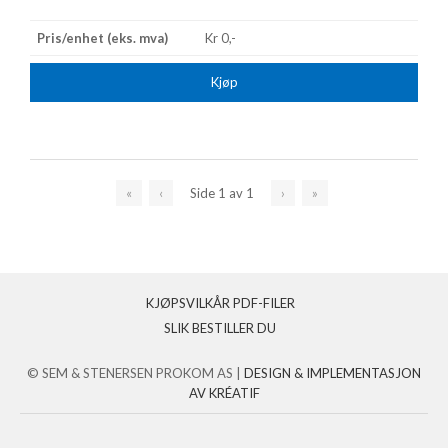
Kr 0,-
Kjøp
«
‹
Side
1
av
1
›
»
KJØPSVILKÅR PDF-FILER
SLIK BESTILLER DU
© SEM & STENERSEN PROKOM AS |
DESIGN
&
IMPLEMENTASJON
AV KRÉATIF