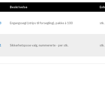
r
Beskrivelse
Enh
8
Engangssegl (strips til forsegling), pakke á 100
stk.
1
Sikkerhetspose valg, nummererte - per stk.
stk.