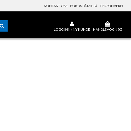
KONTAKT OSS
FOKUS PÅ MILJØ
PERSONVERN
LOGG INN / NY KUNDE
HANDLEVOGN (
0
)