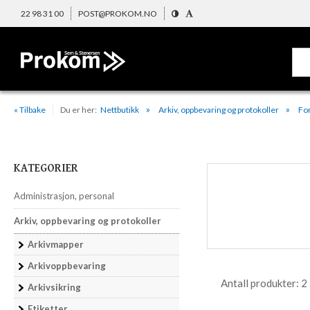
22 98 31 00
POST@PROKOM.NO
« Tilbake
Du er her:
Nettbutikk
Arkiv, oppbevaring og protokoller
For
KATEGORIER
Administrasjon, personal
Arkiv, oppbevaring og protokoller
Arkivmapper
Arkivoppbevaring
Antall produkter:
2
Arkivsikring
Etiketter