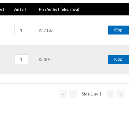
et
Antall
Pris/enhet (eks. mva)
Kjøp
Kr 718,-
Kjøp
Kr 30,-
«
‹
Side
1
av
1
›
»