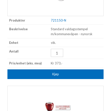
721150-N
Standard valdagsstempel
m/kommunevåpen - nynorsk
stk.
Kr 373,-
Kjøp