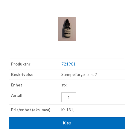
721901
Stempelfarge, sort 2
stk.
Kr 131,-
Kjøp