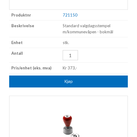
721150
Standard valgdagsstempel
m/kommunevåpen - bokmål
stk.
Kr 373,-
Kjøp