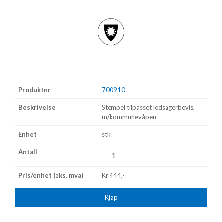
700910
Stempel tilpasset ledsagerbevis,
m/kommunevåpen
stk.
Kr 444,-
Kjøp