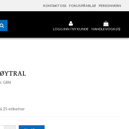
KONTAKT OSS
FOKUS PÅ MILJØ
PERSONVERN
LOGG INN / NY KUNDE
HANDLEVOGN (
0
)
NØYTRAL
r: GRN
-
á 25 etiketter