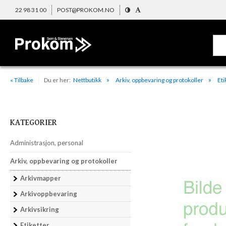
22 98 31 00
POST@PROKOM.NO
« Tilbake
Du er her:
Nettbutikk
Arkiv, oppbevaring og protokoller
Eti
KATEGORIER
Administrasjon, personal
Arkiv, oppbevaring og protokoller
Arkivmapper
Arkivoppbevaring
Arkivsikring
Etiketter