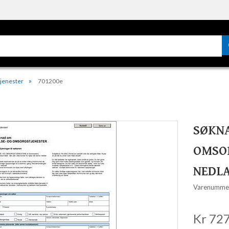
tjenester
701200e
SØKNA
OMSOR
NEDLA
Varenumme
Kr 727