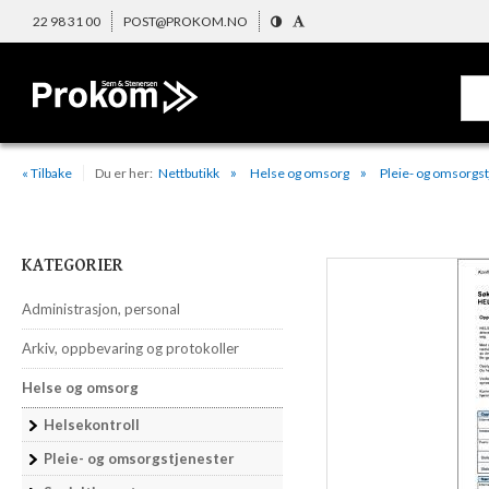
22 98 31 00
POST@PROKOM.NO
« Tilbake
Du er her:
Nettbutikk
Helse og omsorg
Pleie- og omsorgs
KATEGORIER
Administrasjon, personal
Arkiv, oppbevaring og protokoller
Helse og omsorg
Helsekontroll
Pleie- og omsorgstjenester