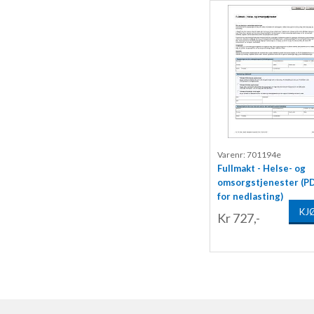
Varenr: 701194e
Fullmakt - Helse- og
omsorgstjenester (PD
for nedlasting)
KJ
Kr 727,-