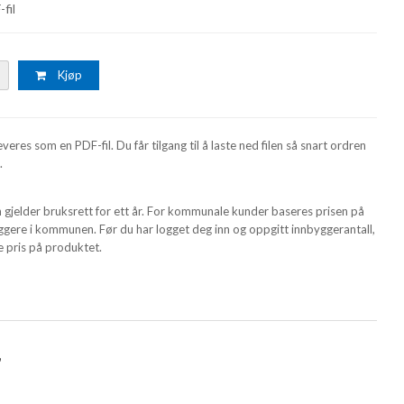
fil
Kjøp
veres som en PDF-fil. Du får tilgang til å laste ned filen så snart ordren
.
 gjelder bruksrett for ett år. For kommunale kunder baseres prisen på
yggere i kommunen. Før du har logget deg inn og oppgitt innbyggerantall,
e pris på produktet.
r