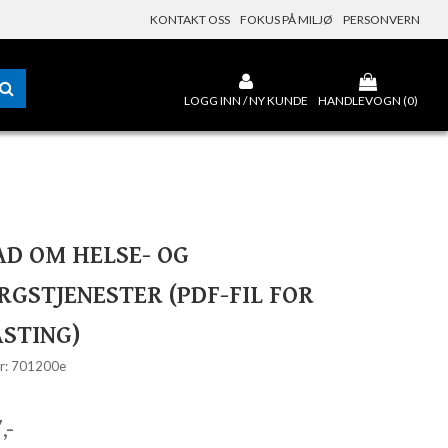
KONTAKT OSS
FOKUS PÅ MILJØ
PERSONVERN
LOGG INN / NY KUNDE
HANDLEVOGN (
0
)
D OM HELSE- OG
GSTJENESTER (PDF-FIL FOR
STING)
r: 701200e
,-