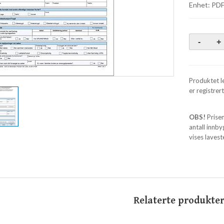
Enhet: PDF-
Produktet le
er registrert
OBS!
Prisen
antall innb
vises lavest
Relaterte produkte