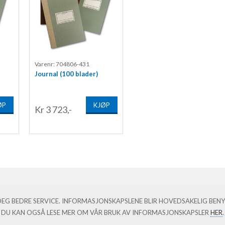
Varenr: 704806-431
Journal (100 blader)
ØP
KJØP
Kr 3 723,-
© SEM
E DEG BEDRE SERVICE. INFORMASJONSKAPSLENE BLIR HOVEDSAKELIG BE
DU KAN OGSÅ LESE MER OM VÅR BRUK AV INFORMASJONSKAPSLER
HER
.