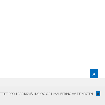
 & STENERSEN PROKOM AS |
DESIGN
&
IMPLEMENTASJON AV KRÉATIF
NYTTET FOR TRAFIKKMÅLING OG OPTIMALISERING AV TJENESTEN.