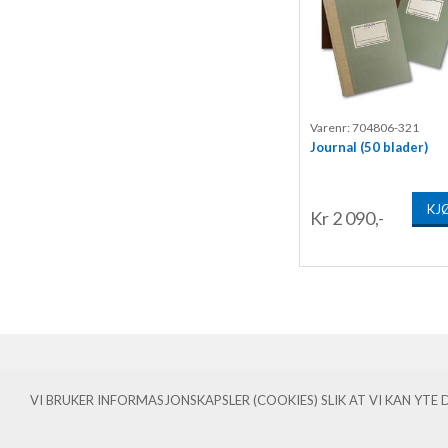
Varenr: 704806-321
Journal (50 blader)
KJ
Kr 2 090,-
KJØPSVILKÅR PDF-FILER
SLIK BESTILLER DU
VI BRUKER INFORMASJONSKAPSLER (COOKIES) SLIK AT VI KAN YT