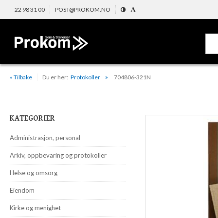
22 98 31 00
POST@PROKOM.NO
« Tilbake
Du er her:
Protokoller
704806-321N
KATEGORIER
Administrasjon, personal
Arkiv, oppbevaring og protokoller
Helse og omsorg
Eiendom
Kirke og menighet