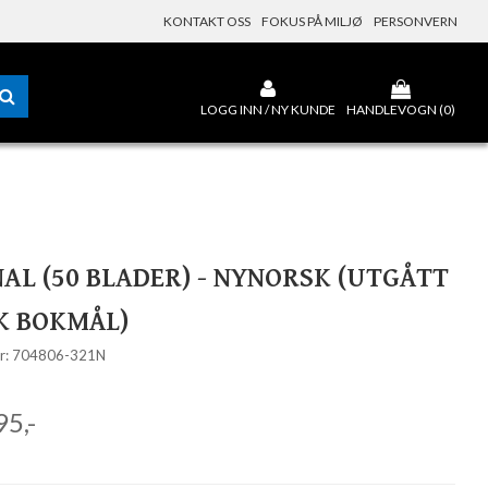
KONTAKT OSS
FOKUS PÅ MILJØ
PERSONVERN
LOGG INN / NY KUNDE
HANDLEVOGN (
0
)
AL (50 BLADER) - NYNORSK (UTGÅTT
K BOKMÅL)
r: 704806-321N
95,-