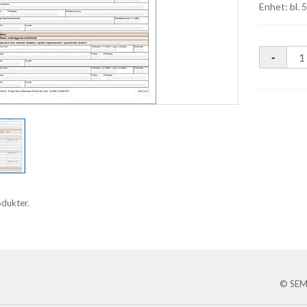
Enhet: bl. 
odukter.
© SEM