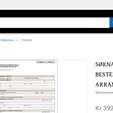
/tillatelser
702434
SØKNA
BESTE
ARRA
Varenumme
Kr 392