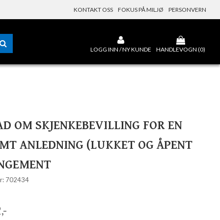
KONTAKT OSS
FOKUS PÅ MILJØ
PERSONVERN
LOGG INN / NY KUNDE
HANDLEVOGN (
0
)
D OM SKJENKEBEVILLING FOR EN
MT ANLEDNING (LUKKET OG ÅPENT
NGEMENT
r: 702434
,-