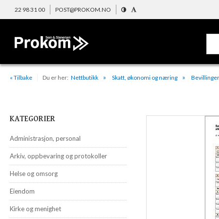
22 98 31 00
POST@PROKOM.NO
« Tilbake
Du er her:
Nettbutikk
Skatt, økonomi og næring
Bevillinger
KATEGORIER
Administrasjon, personal
Arkiv, oppbevaring og protokoller
Helse og omsorg
Eiendom
Kirke og menighet