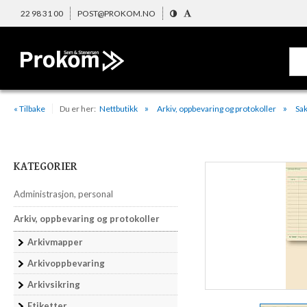
22 98 31 00
POST@PROKOM.NO
« Tilbake
Du er her:
Nettbutikk
Arkiv, oppbevaring og protokoller
Sak
KATEGORIER
Administrasjon, personal
Arkiv, oppbevaring og protokoller
Arkivmapper
Arkivoppbevaring
Arkivsikring
Etiketter