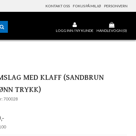
KONTAKT OSS
FOKUS PÅ MILJØ
PERSONVERN
LOGG INN / NY KUNDE
HANDLEVOGN (
0
)
MSLAG MED KLAFF (SANDBRUN
ØNN TRYKK)
r: 700028
,-
 100