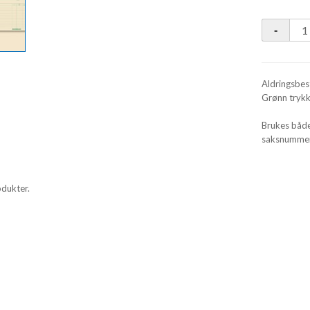
Aldringsbes
Grønn trykk
Brukes både
saksnummer 
odukter.