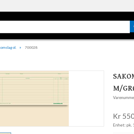
omslag ol.
700028
SAKO
M/GR
Varenumme
Kr 550
Enhet: pk.